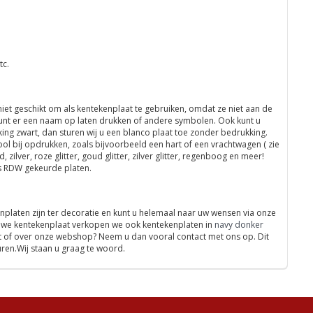
tc.
niet geschikt om als kentekenplaat te gebruiken, omdat ze niet aan de
U kunt er een naam op laten drukken of andere symbolen. Ook kunt u
king zwart, dan sturen wij u een blanco plaat toe zonder bedrukking.
ool bij opdrukken, zoals bijvoorbeeld een hart of een vrachtwagen ( zie
 zilver, roze glitter, goud glitter, zilver glitter, regenboog en meer!
ls RDW gekeurde platen.
nplaten zijn ter decoratie en kunt u helemaal naar uw wensen via onze
auwe kentekenplaat verkopen we ook kentekenplaten in
navy donker
nt of over onze webshop? Neem u dan vooral contact met ons op. Dit
uren.Wij staan u graag te woord.