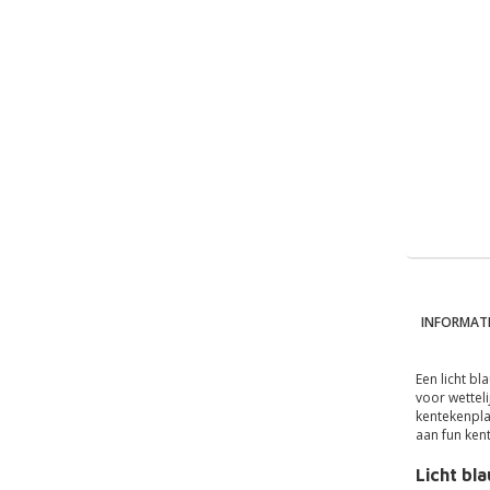
INFORMATI
Een licht b
voor wettel
kentekenpla
aan fun ken
Licht bl