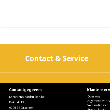
Contact & Service
Contactgegevens
Klantenserv
Over ons
Kentekenplaatdrukken.be
Algemene voor
Dukdalf 13
Verzendkosten
9206 BE Drachten
Privacy Policy