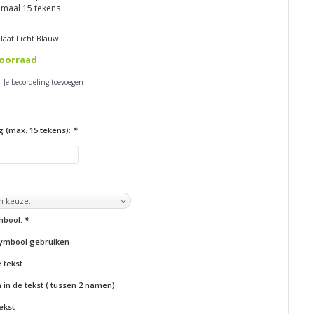
imaal 15 tekens
aat Licht Blauw
oorraad
| Je beoordeling toevoegen
g (max. 15 tekens):
*
ymbool:
*
ymbool gebruiken
 tekst
in de tekst ( tussen 2 namen)
ekst