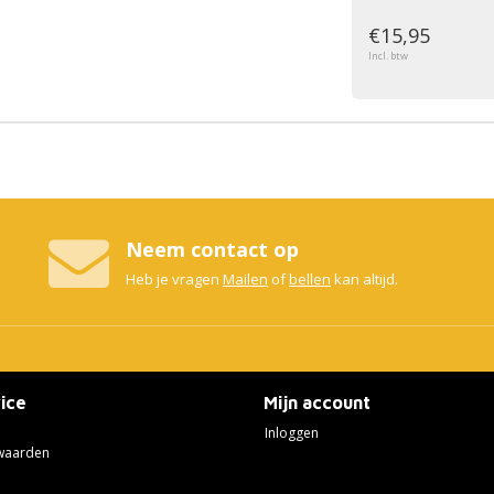
€15,95
Incl. btw
Neem contact op
Heb je vragen
Mailen
of
bellen
kan altijd.
ice
Mijn account
Inloggen
waarden