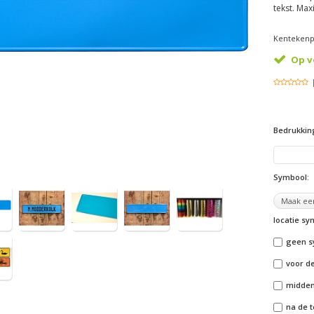
tekst. Max
Kentekenpl
Op v
Bedrukkin
Symbool:
locatie s
geen s
voor de
midden 
na de t