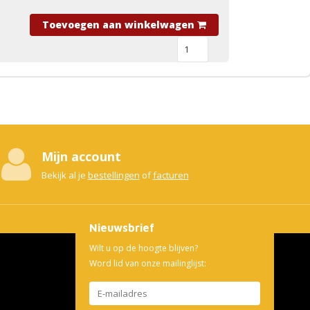
Toevoegen aan winkelwagen
Mijn account
Bekijk al je
bestellingen
of
facturen
Nieuwsbrief
Wilt u op de hoogte blijven?
Word lid van onze mailinglijst: