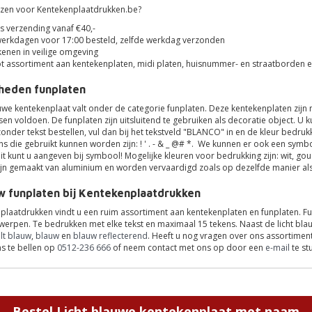
zen voor Kentekenplaatdrukken.be?
s verzending vanaf €40,-
erkdagen voor 17:00 besteld, zelfde werkdag verzonden
kenen in veilige omgeving
t assortiment aan kentekenplaten, midi platen, huisnummer- en straatborden e
heden funplaten
uwe kentekenplaat valt onder de categorie funplaten. Deze kentekenplaten zijn 
isen voldoen. De funplaten zijn uitsluitend te gebruiken als decoratie object. 
onder tekst bestellen, vul dan bij het tekstveld "BLANCO" in en de kleur bedruk
s die gebruikt kunnen worden zijn: ! ' . - & _ @# *. We kunnen er ook een symb
Dit kunt u aangeven bij symbool! Mogelijke kleuren voor bedrukking zijn: wit, goud,
ijn gemaakt van aluminium en worden vervaardigd zoals op dezelfde manier a
w funplaten bij Kentekenplaatdrukken
nplaatdrukken vindt u een ruim assortiment aan kentekenplaten en funplaten. Fu
werpen. Te bedrukken met elke tekst en maximaal 15 tekens. Naast de licht bl
lt blauw
,
blauw
en
blauw reflecterend
. Heeft u nog vragen over ons assortime
s te bellen op
0512-236 666
of neem contact met ons op door een
e-mail
te st
Bestel
Licht blauwe kentekenplaat met naam