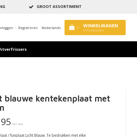
ING
GROOT ASSORTIMENT
WINKELWAGEN
Inloggen
|
Registreren
Nederlands
0
Producten
htverfrissers
t blauwe kentekenplaat met
m
,95
Incl. btw
aat / funplaat Licht Blauw. Te bedrukken met elke