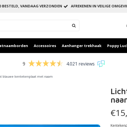
00 BESTELD, VANDAAG VERZONDEN
AFREKENEN IN VEILIGE OMGEV
aatnaamborden
Accessoires
Aanhanger trekhaak
Poppy Luc
9
4.021 reviews
ht blauwe kentekenplaat met naam
Lich
naa
€15
Kentekenpl