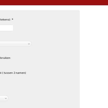
 tekens):
*
bruiken
st ( tussen 2 namen)