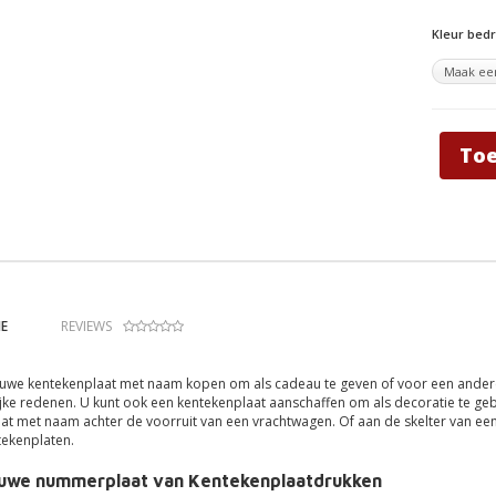
Kleur bed
To
E
REVIEWS
lauwe kentekenplaat met naam kopen om als cadeau te geven of voor een andere 
ijke redenen. U kunt ook een kentekenplaat aanschaffen om als decoratie te gebr
at met naam achter de voorruit van een vrachtwagen. Of aan de skelter van een 
tekenplaten.
auwe nummerplaat van Kentekenplaatdrukken