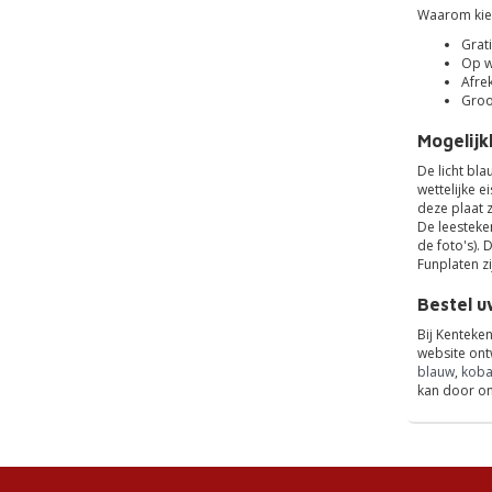
Waarom kie
Grati
Op w
Afre
Groo
Mogelijk
De licht bla
wettelijke e
deze plaat z
De leesteken
de foto's). 
Funplaten z
Bestel u
Bij Kenteke
website ont
blauw
,
koba
kan door on