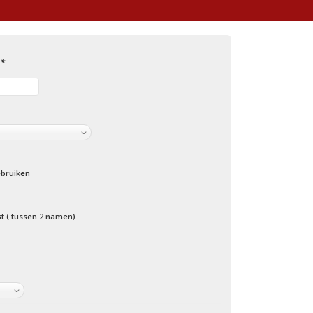
:
*
bruiken
st ( tussen 2 namen)