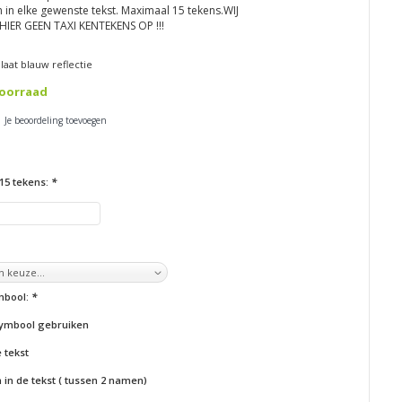
 in elke gewenste tekst. Maximaal 15 tekens.WIJ
IER GEEN TAXI KENTEKENS OP !!!
aat blauw reflectie
oorraad
| Je beoordeling toevoegen
15 tekens:
*
ymbool:
*
ymbool gebruiken
 tekst
in de tekst ( tussen 2 namen)