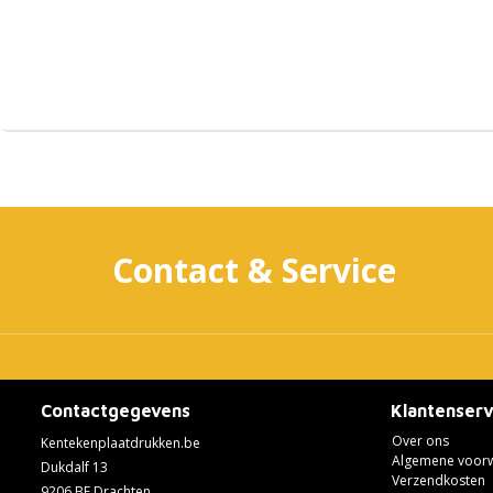
Contact & Service
Contactgegevens
Klantenserv
Over ons
Kentekenplaatdrukken.be
Algemene voor
Dukdalf 13
Verzendkosten
9206 BE Drachten