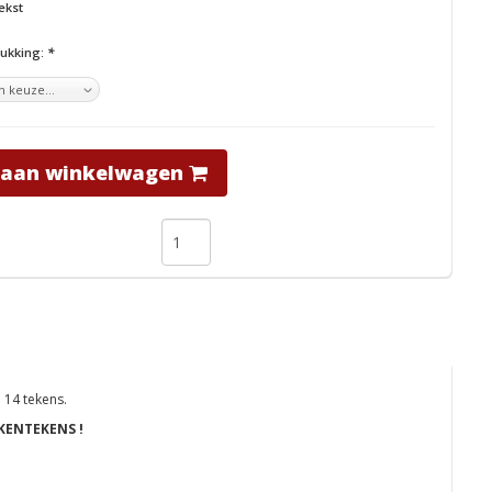
ekst
rukking:
*
 aan winkelwagen
 14 tekens.
 KENTEKENS !