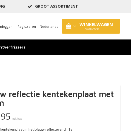
ING
GROOT ASSORTIMENT
WINKELWAGEN
Inloggen
|
Registreren
Nederlands
0
Producten
htverfrissers
w reflectie kentekenplaat met
m
,95
Incl. btw
 kentekenplaat in het blauw reflecterend . Te