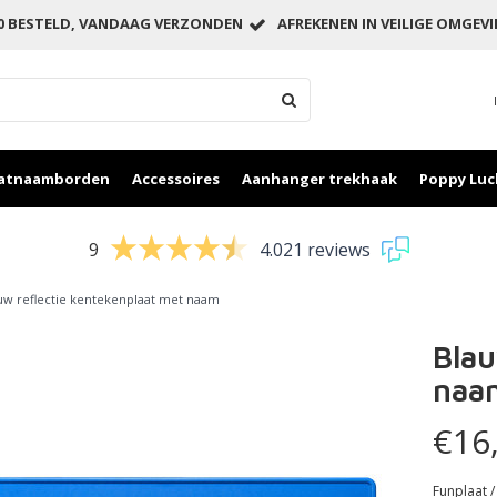
00 BESTELD, VANDAAG VERZONDEN
AFREKENEN IN VEILIGE OMGEV
aatnaamborden
Accessoires
Aanhanger trekhaak
Poppy Luc
9
4.021 reviews
uw reflectie kentekenplaat met naam
Blau
naa
€16
Funplaat /