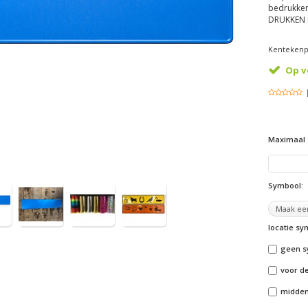
bedrukken
DRUKKEN H
Kentekenpl
Op v
Maximaal 
Symbool:
locatie s
geen s
voor de
midden 