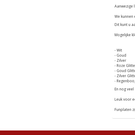
Aanwezige le
We kunnen e
Dit kunt u 
Mogelijke k
- Wit
- Goud
- Zilver
- Roze Glitte
- Goud Glitt
- Zilver Glitt
- Regenboo
En nog veel 
Leuk voor ee
Funplaten z