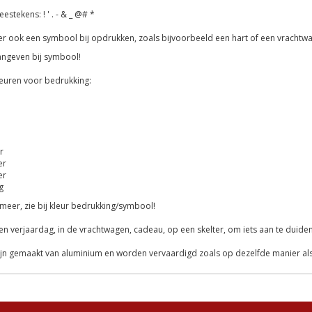
estekens: ! ' . - & _ @# *
r ook een symbool bij opdrukken, zoals bijvoorbeeld een hart of een vrachtwag
aangeven bij symbool!
leuren voor bedrukking:
r
er
er
g
meer, zie bij kleur bedrukking/symbool!
n verjaardag, in de vrachtwagen, cadeau, op een skelter, om iets aan te duiden
ijn gemaakt van aluminium en worden vervaardigd zoals op dezelfde manier a