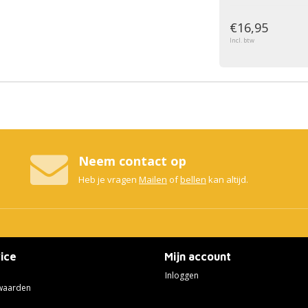
€16,95
Incl. btw
Neem contact op
Heb je vragen
Mailen
of
bellen
kan altijd.
ice
Mijn account
Inloggen
waarden