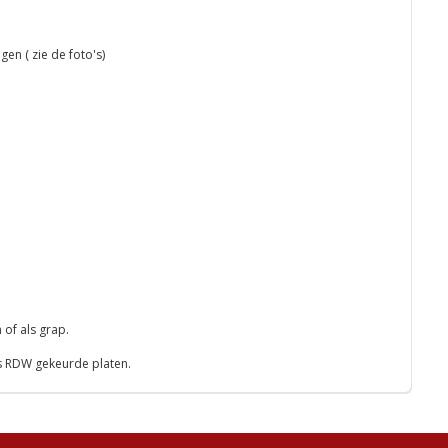
en ( zie de foto's)
 of als grap.
ls RDW gekeurde platen.