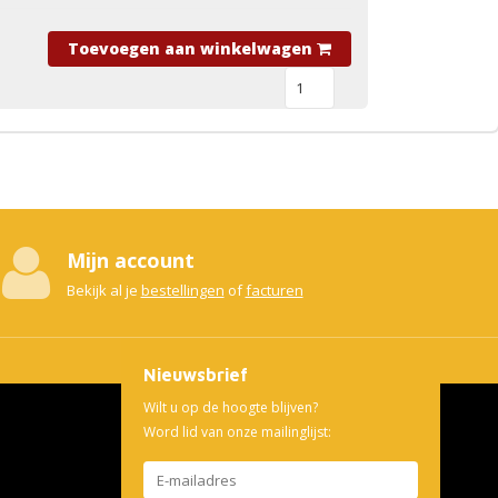
Toevoegen aan winkelwagen
Mijn account
Bekijk al je
bestellingen
of
facturen
Nieuwsbrief
Wilt u op de hoogte blijven?
Word lid van onze mailinglijst: