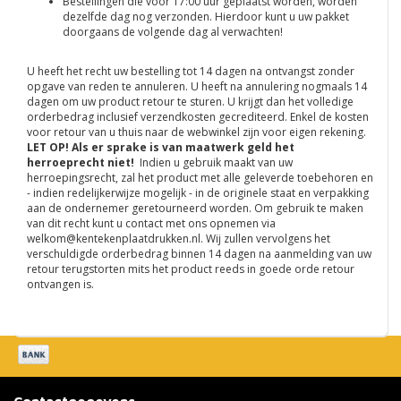
Bestellingen die voor 17:00 uur geplaatst worden, worden
dezelfde dag nog verzonden. Hierdoor kunt u uw pakket
doorgaans de volgende dag al verwachten!
U heeft het recht uw bestelling tot 14 dagen na ontvangst zonder
opgave van reden te annuleren. U heeft na annulering nogmaals 14
dagen om uw product retour te sturen. U krijgt dan het volledige
orderbedrag inclusief verzendkosten gecrediteerd. Enkel de kosten
voor retour van u thuis naar de webwinkel zijn voor eigen rekening.
LET OP! Als er sprake is van maatwerk geld het
herroeprecht niet!
Indien u gebruik maakt van uw
herroepingsrecht, zal het product met alle geleverde toebehoren en
- indien redelijkerwijze mogelijk - in de originele staat en verpakking
aan de ondernemer geretourneerd worden. Om gebruik te maken
van dit recht kunt u contact met ons opnemen via
welkom@kentekenplaatdrukken.nl
. Wij zullen vervolgens het
verschuldigde orderbedrag binnen 14 dagen na aanmelding van uw
retour terugstorten mits het product reeds in goede orde retour
ontvangen is.