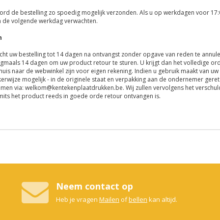
ord de bestelling zo spoedig mogelijk verzonden. Als u op werkdagen voor 17
an de volgende werkdag verwachten.
n
echt uw bestelling tot 14 dagen na ontvangst zonder opgave van reden te annul
gmaals 14 dagen om uw product retour te sturen. U krijgt dan het volledige or
thuis naar de webwinkel zijn voor eigen rekening. Indien u gebruik maakt van uw
jkerwijze mogelijk - in de originele staat en verpakking aan de ondernemer ger
men via:
welkom@kentekenplaatdrukken.be
. Wij zullen vervolgens het versc
mits het product reeds in goede orde retour ontvangen is.
Neem contact op
Heb je vragen
Mailen
of
bellen
kan altijd.