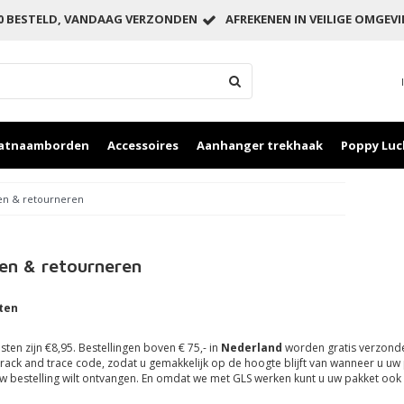
00 BESTELD, VANDAAG VERZONDEN
AFREKENEN IN VEILIGE OMGEV
aatnaamborden
Accessoires
Aanhanger trekhaak
Poppy Luc
n & retourneren
en & retourneren
ten
ten zijn €8,95. Bestellingen boven € 75,- in
Nederland
worden gratis verzonde
track and trace code, zodat u gemakkelijk op de hoogte blijft van wanneer u uw
w bestelling wilt ontvangen. En omdat we met GLS werken kunt u uw pakket ook 