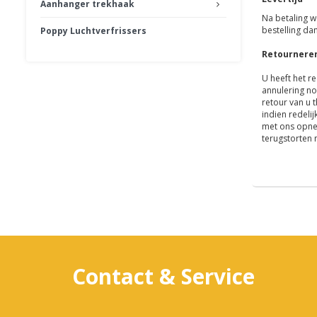
Aanhanger trekhaak
Na betaling w
bestelling d
Poppy Luchtverfrissers
Retournere
U heeft het r
annulering no
retour van u 
indien redeli
met ons opne
terugstorten 
Contact & Service