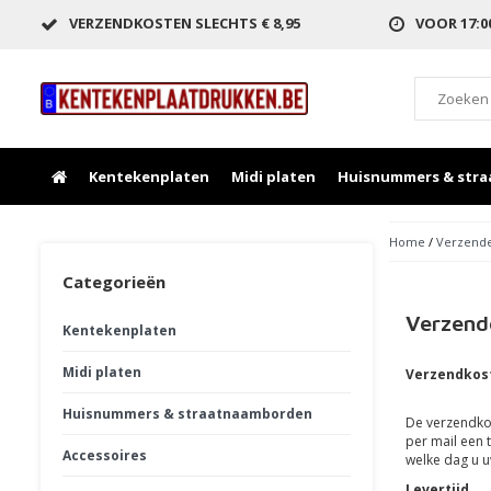
VERZENDKOSTEN SLECHTS € 8,95
VOOR 17:
Kentekenplaten
Midi platen
Huisnummers & str
Home
/
Verzende
Categorieën
Verzend
Kentekenplaten
Midi platen
Verzendkos
Huisnummers & straatnaamborden
De verzendkos
per mail een 
Accessoires
welke dag u u
Levertijd