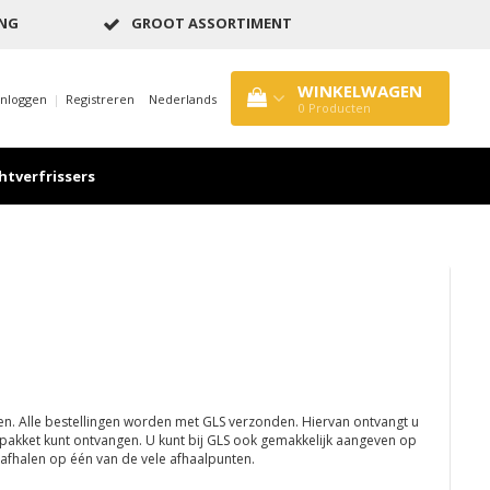
ING
GROOT ASSORTIMENT
WINKELWAGEN
Inloggen
|
Registreren
Nederlands
0
Producten
htverfrissers
n. Alle bestellingen worden met GLS verzonden. Hiervan ontvangt u
 pakket kunt ontvangen. U kunt bij GLS ook gemakkelijk aangeven op
afhalen op één van de vele afhaalpunten.