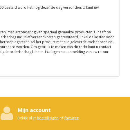
:00 besteld word het nog dezelfde dag verzonden. U kunt uw
eren, met uitzondering van speciaal gemaakte producten. U heeft na
derbedrag inclusief verzendkosten gecrediteerd. Enkel de kosten voor
 herroepingsrecht, zal het product met alle geleverde toebehoren en -
etourneerd worden. Om gebruik te maken van dit recht kunt u contact
huldigde orderbedrag binnen 14 dagen na aanmelding van uw retour
Mijn account
Bekijk al je
bestellingen
of
facturen