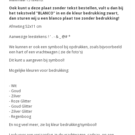
Ook kunt u deze plaat zonder tekst bestellen, vult u dan bij
het tekstveld "BLANCO" in en de kleur bedrukking zwart,
dan sturen wij u een blanco plaat toe zonder bedrukking!
Afmeting 52x11 cm
Aanwezige leestekens: ! ' . - & _ @# *
We kunnen er ook een symbool bij opdrukken, zoals bijvoorbeeld
een hart of een vrachtwagen ( zie de foto's)
Dit kunt u aangeven bij symbool!
Mogelijke kleuren voor bedrukking:
- Wit
- Goud
- Zilver
- Roze Glitter
- Goud Glitter
- Zilver Glitter
- Regenboog
En nog veel meer, zie bij kleur bedrukking/symbool!
Leuk voor een verjaardag, in de vrachtwagen, cadeau, op een