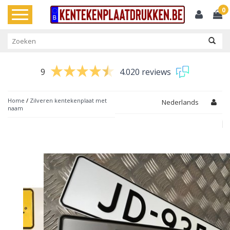
0
Toggle
navigation
9
4.020 reviews
Home
/
Zilveren kentekenplaat met
Nederlands
naam