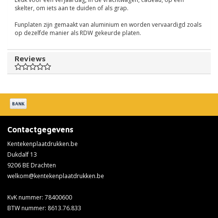
skelter, om iets aan te duiden of als grap.
Funplaten zijn gemaakt van aluminium en worden vervaardigd zoals
op dezelfde manier als RDW gekeurde platen.
Reviews
Contactgegevens
Kentekenplaatdrukken.be
Dukdalf 13
9206 BE Drachten
welkom@kentekenplaatdrukken.be
KvK nummer: 78400600
BTW nummer: 8613.76.833