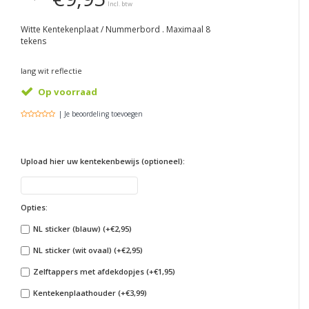
Incl. btw
Witte Kentekenplaat / Nummerbord . Maximaal 8
tekens
lang wit reflectie
Op voorraad
| Je beoordeling toevoegen
Upload hier uw kentekenbewijs (optioneel):
Opties:
NL sticker (blauw) (+€2,95)
NL sticker (wit ovaal) (+€2,95)
Zelftappers met afdekdopjes (+€1,95)
Kentekenplaathouder (+€3,99)