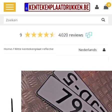
0
Toggle
navigation
9
4.020 reviews
Home
/
Witte kentekenplaat reflectie
Nederlands