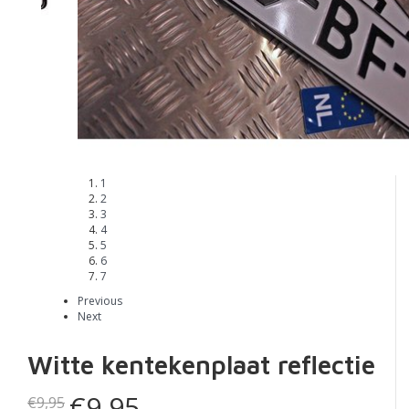
1
2
3
4
5
6
7
Previous
Next
Witte kentekenplaat reflectie
€9,95
€9,95