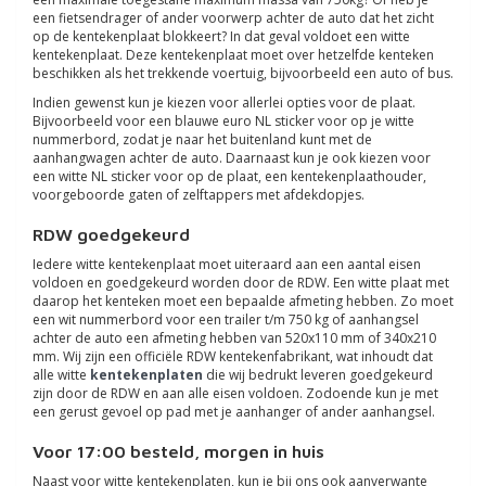
een fietsendrager of ander voorwerp achter de auto dat het zicht
op de kentekenplaat blokkeert? In dat geval voldoet een witte
kentekenplaat. Deze kentekenplaat moet over hetzelfde kenteken
beschikken als het trekkende voertuig, bijvoorbeeld een auto of bus.
Indien gewenst kun je kiezen voor allerlei opties voor de plaat.
Bijvoorbeeld voor een blauwe euro NL sticker voor op je witte
nummerbord, zodat je naar het buitenland kunt met de
aanhangwagen achter de auto. Daarnaast kun je ook kiezen voor
een witte NL sticker voor op de plaat, een kentekenplaathouder,
voorgeboorde gaten of zelftappers met afdekdopjes.
RDW goedgekeurd
Iedere witte kentekenplaat moet uiteraard aan een aantal eisen
voldoen en goedgekeurd worden door de RDW. Een witte plaat met
daarop het kenteken moet een bepaalde afmeting hebben. Zo moet
een wit nummerbord voor een trailer t/m 750 kg of aanhangsel
achter de auto een afmeting hebben van 520x110 mm of 340x210
mm. Wij zijn een officiële RDW kentekenfabrikant, wat inhoudt dat
alle witte
kentekenplaten
die wij bedrukt leveren goedgekeurd
zijn door de RDW en aan alle eisen voldoen. Zodoende kun je met
een gerust gevoel op pad met je aanhanger of ander aanhangsel.
Voor 17:00 besteld, morgen in huis
Naast voor witte kentekenplaten, kun je bij ons ook aanverwante