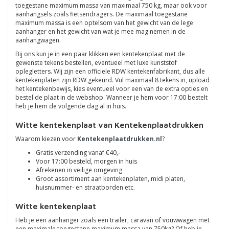
toegestane maximum massa van maximaal 750 kg, maar ook voor
aanhangsels zoals fietsendragers. De maximaal toegestane
maximum massa is een optelsom van het gewicht van de lege
aanhanger en het gewicht van wat je mee mag nemen in de
aanhangwagen.
Bij ons kun je in een paar klikken een kentekenplaat met de
gewenste tekens bestellen, eventueel met luxe kunststof
oplegletters. Wij zijn een officiële RDW kentekenfabrikant, dus alle
kentekenplaten zijn RDW gekeurd. Vul maximaal 8 tekens in, upload
het kentekenbewijs, kies eventueel voor een van de extra opties en
bestel de plaat in de webshop. Wanneer je hem voor 17:00 bestelt
heb je hem de volgende dag al in huis.
Witte kentekenplaat van Kentekenplaatdrukken
Waarom kiezen voor
Kentekenplaatdrukken.nl
?
Gratis verzending vanaf €40,-
Voor 17:00 besteld, morgen in huis
Afrekenen in veilige omgeving
Groot assortiment aan kentekenplaten, midi platen,
huisnummer- en straatborden etc.
Witte kentekenplaat
Heb je een aanhanger zoals een trailer, caravan of vouwwagen met
een maximale toegestane maximum massa van 750kg? Of heb je