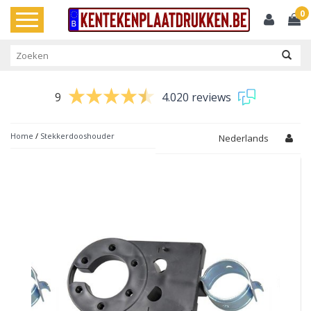
0
Toggle
navigation
9
4.020 reviews
Home
/
Stekkerdooshouder
Nederlands