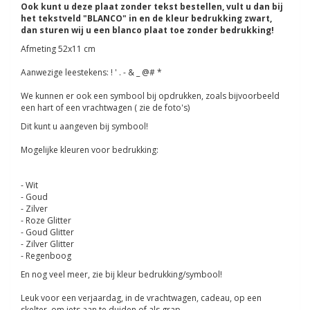
Ook kunt u deze plaat zonder tekst bestellen, vult u dan bij
het tekstveld "BLANCO" in en de kleur bedrukking zwart,
dan sturen wij u een blanco plaat toe zonder bedrukking!
Afmeting 52x11 cm
Aanwezige leestekens: ! ' . - & _ @# *
We kunnen er ook een symbool bij opdrukken, zoals bijvoorbeeld
een hart of een vrachtwagen ( zie de foto's)
Dit kunt u aangeven bij symbool!
Mogelijke kleuren voor bedrukking:
- Wit
- Goud
- Zilver
- Roze Glitter
- Goud Glitter
- Zilver Glitter
- Regenboog
En nog veel meer, zie bij kleur bedrukking/symbool!
Leuk voor een verjaardag, in de vrachtwagen, cadeau, op een
skelter, om iets aan te duiden of als grap.