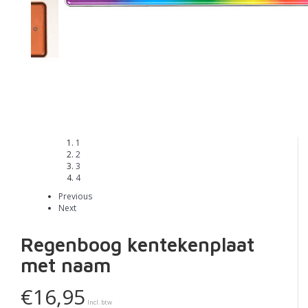
1
2
3
4
Previous
Next
Regenboog kentekenplaat
met naam
€16,95
Incl. btw