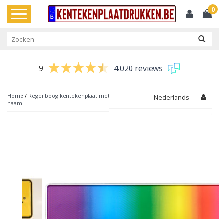
0
Toggle
navigation
9
4.020 reviews
Home
/
Regenboog kentekenplaat met
Nederlands
naam