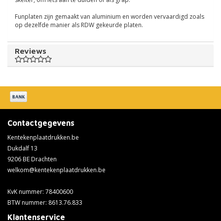
Funplaten zijn gemaakt van aluminium en worden vervaardigd zoals
op dezelfde manier als RDW gekeurde platen.
Reviews
Contactgegevens
Kentekenplaatdrukken.be
Dukdalf 13
9206 BE Drachten
welkom@kentekenplaatdrukken.be
KvK nummer: 78400600
BTW nummer: 8613.76.833
Klantenservice