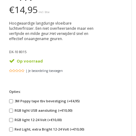
€14,95
Incl. btw
Hoogwaardige langdurige vloeibare
luchtverfrisser. Een niet overheersende maar een
verfijnde en milde geur.Het verwijderd snel en
effectief onaangename geuren.
DX-10 8015
Op voorraad
| Je beoordeling toevoegen
Opties:
3M Poppy tape tbv bevestiging (+€4,95)
RGB light USB aansluiting (+€10,00)
RGB light 12-24 Volt (+€10,00)
Red Light, extra Bright 12-24 Volt (+€10,00)