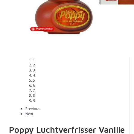
1
2
3
4
5
6
7
8
9
Previous
Next
Poppy Luchtverfrisser Vanille