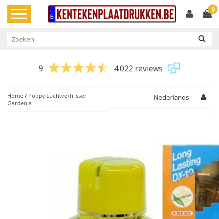
0
Toggle
navigation
9
4.022 reviews
Home
/
Poppy Luchtverfrisser
Nederlands
Gardenia