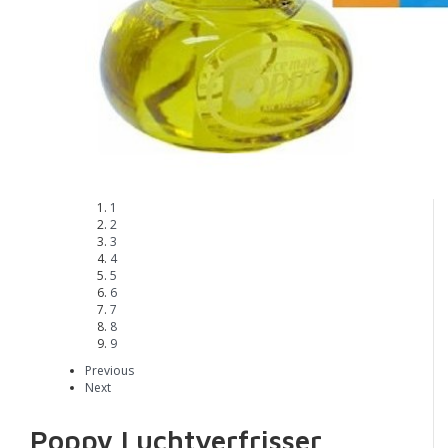
1
2
3
4
5
6
7
8
9
Previous
Next
Poppy Luchtverfrisser