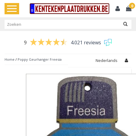
0
Toggle
navigation
9
4.021 reviews
Home
/
Poppy Geurhanger Freesia
Nederlands