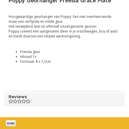
Poppy Geurhanger Freesia Grace Mate
Hoogwaardige geurhanger van Poppy. Een niet overheersende
maar een verfijnde en milde geur.
Het verwijderd snel en effectief onaangename geuren.
Poppy creëert een aangename sfeer in je vrachtwagen, bus of auto
en biedt daarom een relaxte werkomgeving.
Freesia geur
Inhoud 1x
Formaat: 8 x 7,5cm
Reviews