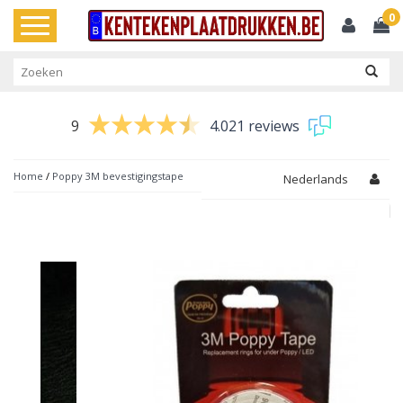
0
Toggle
navigation
9
4.021 reviews
Home
/
Poppy 3M bevestigingstape
Nederlands