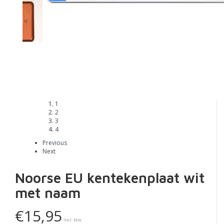
1
2
3
4
Previous
Next
Noorse EU kentekenplaat wit
met naam
€15,95
Incl. btw