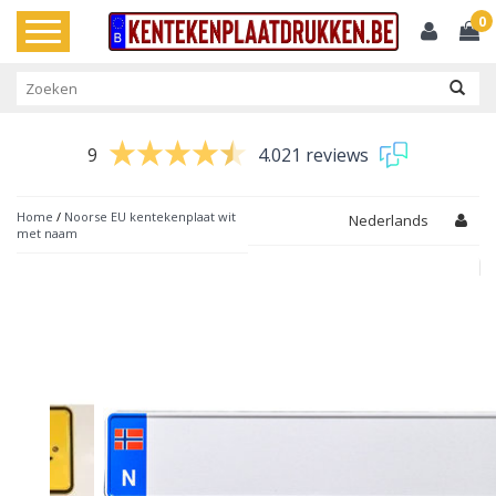
0
Toggle
navigation
9
4.021 reviews
Home
/
Noorse EU kentekenplaat wit
Nederlands
met naam