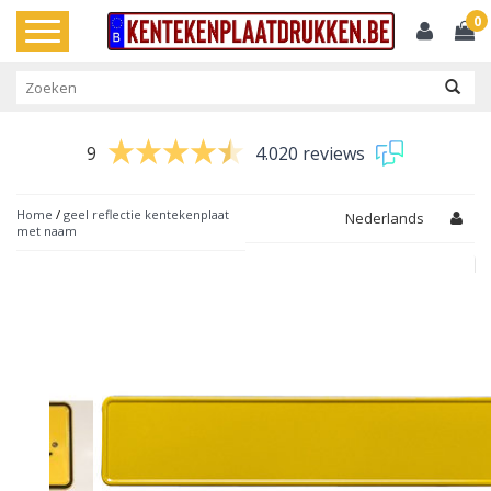
0
Toggle
navigation
9
4.020 reviews
Home
/
geel reflectie kentekenplaat
Nederlands
met naam