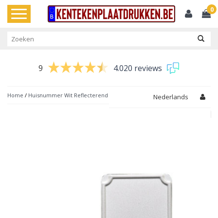
0
Toggle
navigation
9
4.020 reviews
Home
/
Huisnummer Wit Reflecterend
Nederlands