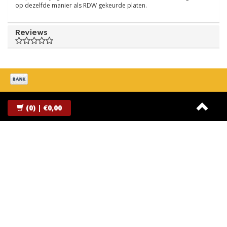
op dezelfde manier als RDW gekeurde platen.
Reviews
Contactgegevens
(0)
| €0,00
Kentekenplaatdrukken.be
Dukdalf 13
9206 BE Drachten
welkom@kentekenplaatdrukken.be
KvK nummer: 78400600
BTW nummer: 8613.76.833
Klantenservice
Over ons
Algemene voorwaarden