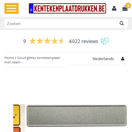
0
Toggle
navigation
9
4.022 reviews
Home
/
Goud glitter kentekenplaat
Nederlands
met naam