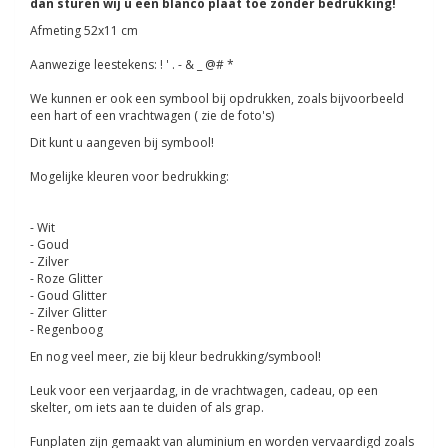
dan sturen wij u een blanco plaat toe zonder bedrukking!
Afmeting 52x11 cm
Aanwezige leestekens: ! ' . - & _ @# *
We kunnen er ook een symbool bij opdrukken, zoals bijvoorbeeld
een hart of een vrachtwagen ( zie de foto's)
Dit kunt u aangeven bij symbool!
Mogelijke kleuren voor bedrukking:
- Wit
- Goud
- Zilver
- Roze Glitter
- Goud Glitter
- Zilver Glitter
- Regenboog
En nog veel meer, zie bij kleur bedrukking/symbool!
Leuk voor een verjaardag, in de vrachtwagen, cadeau, op een
skelter, om iets aan te duiden of als grap.
Funplaten zijn gemaakt van aluminium en worden vervaardigd zoals