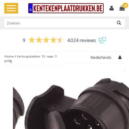
0
Toggle
navigation
9
4.024 reviews
Home
/
Verloopstekker 13- naar 7-
Nederlands
polig