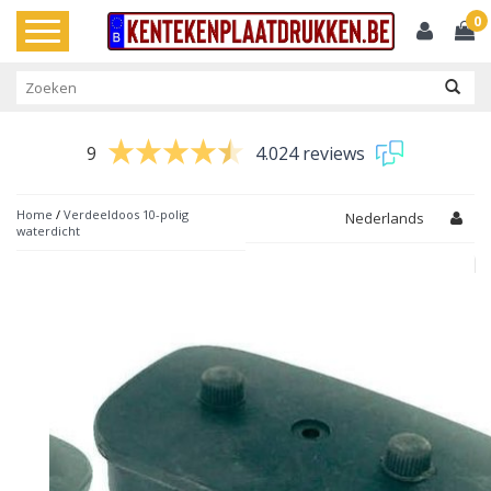
0
Toggle
navigation
9
4.024 reviews
Home
/
Verdeeldoos 10-polig
Nederlands
waterdicht