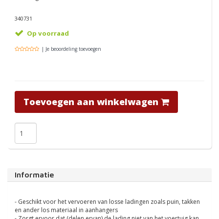
340731
Op voorraad
| Je beoordeling toevoegen
Toevoegen aan winkelwagen
Informatie
- Geschikt voor het vervoeren van losse ladingen zoals puin, takken
en ander los materiaal in aanhangers
- Zorgt ervoor dat (delen ervan) de lading niet van het voertuig kan