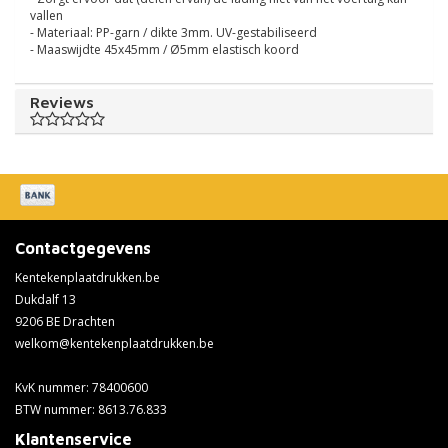
vallen
- Materiaal: PP-garn / dikte 3mm. UV-gestabiliseerd
- Maaswijdte 45x45mm / Ø5mm elastisch koord
Reviews
Contactgegevens
Kentekenplaatdrukken.be
Dukdalf 13
9206 BE Drachten
welkom@kentekenplaatdrukken.be
KvK nummer: 78400600
BTW nummer: 8613.76.833
Klantenservice