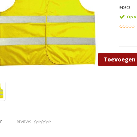
540303
Op v
Toevoegen
E
REVIEWS