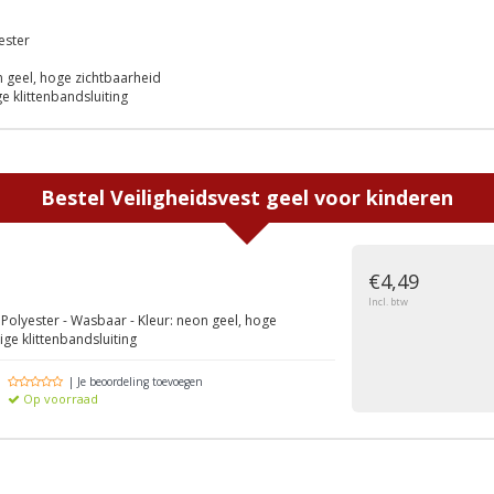
ester
n geel, hoge zichtbaarheid
e klittenbandsluiting
Bestel
Veiligheidsvest geel voor kinderen
€4,49
Incl. btw
 Polyester - Wasbaar - Kleur: neon geel, hoge
ge klittenbandsluiting
| Je beoordeling toevoegen
Op voorraad