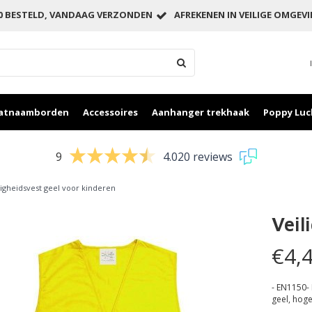
00 BESTELD, VANDAAG VERZONDEN
AFREKENEN IN VEILIGE OMGEV
aatnaamborden
Accessoires
Aanhanger trekhaak
Poppy Luc
9
4.020 reviews
ligheidsvest geel voor kinderen
Veil
€4,
- EN1150- 
geel, hoge