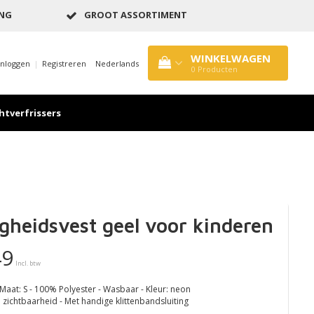
ING
GROOT ASSORTIMENT
WINKELWAGEN
Inloggen
|
Registreren
Nederlands
0
Producten
htverfrissers
igheidsvest geel voor kinderen
49
Incl. btw
Maat: S - 100% Polyester - Wasbaar - Kleur: neon
 zichtbaarheid - Met handige klittenbandsluiting