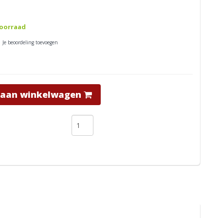
oorraad
| Je beoordeling toevoegen
 aan winkelwagen