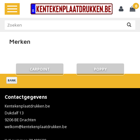
0
Toggle
navigation
Merken
CARPOINT
POPPY
Contactgegevens
Kentekenplaatdrukken.be
Dukdalf 13
9206 BE Drachten
welkom@kentekenplaatdrukken.be